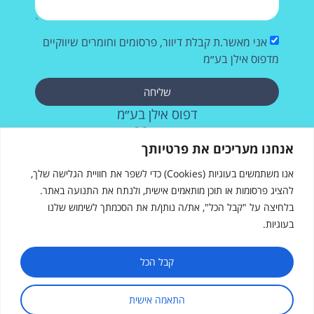
אני מאשר.ת קבלת דיוור, פרסומים וחומרים שיווקיים
מדפוס אילן בע״מ
שליחה
דפוס אילן בע״מ
רחוב העבודה 28, אשדוד
073-2572715
אנחנו מעריכים את פרטיותך
אנו משתמשים בעוגיות (Cookies) כדי לשפר את חוויית הגלישה שלך,
להציג פרסומות או תוכן מותאמים אישית, ולנתח את התנועה באתר.
בלחיצה על "קבל הכל", את/ה נותן/ת את הסכמתך לשימוש שלנו
בעוגיות.
דפוס אילן
רחוב העבודה 28, אשדוד
sales@ilanprint.co.il
קבל הכל
073-257-2715
התאמה אישית
שעות פעילות: א׳-ה׳, 8:00-17:00