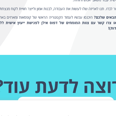
 איך הופכים הדפסה על מארזים לכלי
ר של המותג שלכם?
 ממותגת היא מזמן לא רק פתרון אחסון פונקציונלי או הגנה טכנית על המוצר במהל
וכלי הביטוי החזק ביותר של הזהות העסקית שלכם. במפגש הראשון של הלקוח א
כם עדיין לא מדבר בעד עצמו; המארז הממותג הוא זה שמכתיב את תחושת הערך
בוצעה פתיחה כלשהי.
מחקרי שוק עדכניים מוכיחים את מה שאנחנו בדפוס אילן רואים בשטח מדי יום: למעלה מ-70% מהצרכנים מודים
האריזה משפיע ישירות על החלטת הרכישה שלהם, וכ-63% רואים בה חלק בלתי נפרד מהמוצר עצמו. השקעה נכו
ת ואריזות היא הדרך המושלמת לייצר בידול מוחלט, לנצח את התחרות הקשוחה ע
פנימה ולבסס את העוצמה השיווקית שלכם החוצה.
נון מארזים ומבנים שמספרים סיפור שיווקי
חים
באמת טמון ביכולת לצאת מהתבניות המוכרות והמשעממות של פעם, ולהזרי
מפתיעים את הלקוח. בתהליך של תכנון מארזים מודרני, הדגש היצירתי לא נמצא ר
כם שמתאים בדיוק לאופי המוצר.