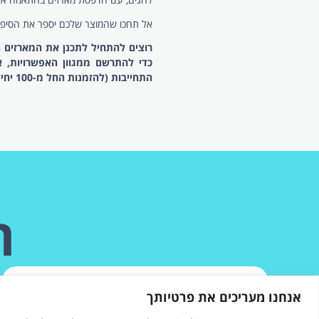
האמנות שבאריזה:
השיווק החזק ביות
בעולם העסקי והשיווקי המודרני, אריזה
השילוח – היא המסר, הרושם הראשוני 
השותף האסטרטגי עם החברה, המוצר של
האיכות והמקצועיות שלכם, עוד לפני ש
בפתרונות הדפסת מיתוג על גבי קופסאו
המדף, לחזק את מיתוג המעסיק בארגון 
קריאייטיב חותך נייר: תכ
הסוד הגדול של מארזים ממותגים
מוצל
אנחנו מעריכים את פרטיותך
לעיצוב הפיזי אלמנטים קריאייטיביים ש
בגרפיקה המודפסת, אלא במבנה הנדסי ח