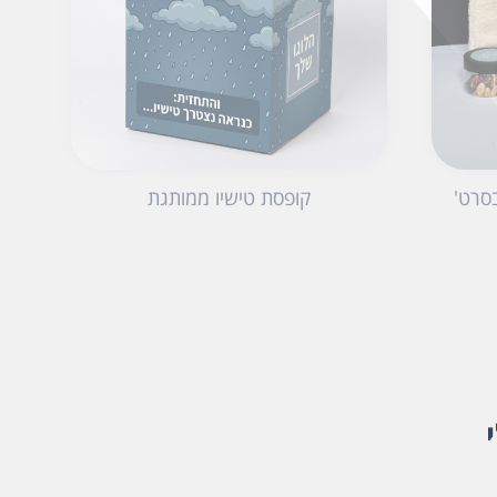
סרט'
קופסת טישיו ממותגת