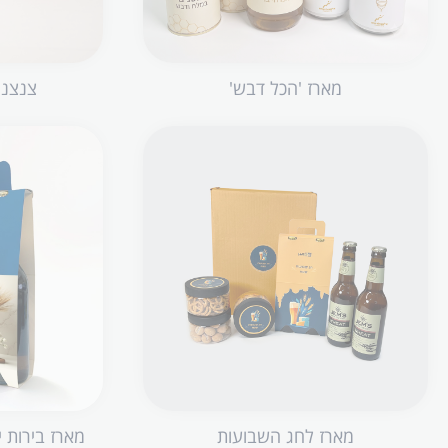
מארז 'הכל דבש'
צנצנו
מארז לחג השבועות
מארז בירות 