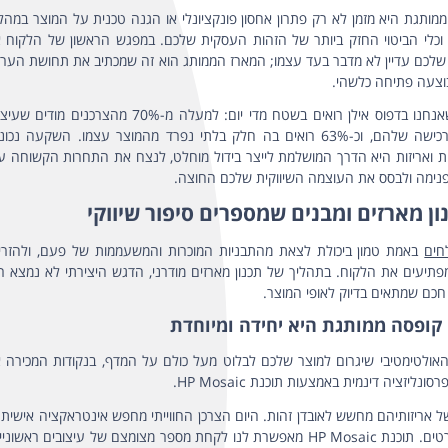
פופקורן ממותגת
ערכת עובד חדש – סייברינ
ת ושמן זית איכותי
מארזי שוקולד ממותגים