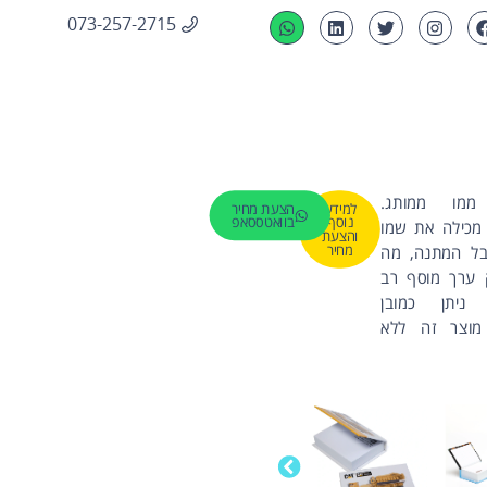
073-257-2715
ממו ממותג.
למידע
הצעת מחיר
נוסף
בוואטססאפ
מכילה את שמו
והצעת
מחיר
ל המתנה, מה
 ערך מוסף רב
 ניתן כמובן
 מוצר זה ללא