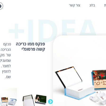
ת
בלוג
צור קשר
IDEA+
פנקס ממו כריכה
פנקס 
קשה פרסונלי
הכריכה 
של מקב
שמעניק
למוצר.
להזמין
שם.