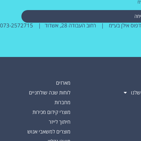
מ
חה
דפוס אילן בע״מ | רחוב העבודה 28, אשדוד |
073-2572715
מארזים
שלנו
לוחות שנה שולחניים
מחברות
מוצרי קידום מכירות
חיתוך לייזר
מוצרים למשאבי אנוש