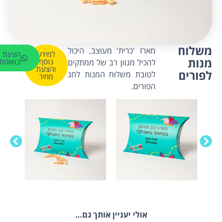
משלוח
מארז 'כרית' מעוצב, היכול
למידע
הצעת מ
מנות
נוסף
בוואטס
להכיל מגוון רב של ממתקים
והצעת
לפורים
לטובת משלוח המנות לחג
מחיר
הפורים.
אולי יעניין אותך גם…