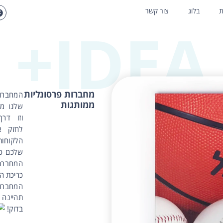
ת
בלוג
צור קשר
IDEA+
מחברות פרסונליות
המחברו
ממותגות
שלנו מר
וזו דר
לחזק 
הלקוחו
שלכם כ
המחבר
כריכת ה
המחברו
תהיינה 
בדוק!