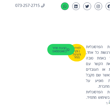
073-257-2715
ת הפרסונליות
למידע
הצעת מחיר
נוסף
בוואטססאפ
גשות כל אחד,
והצעת
מחיר
ך באמת טובה
את הקשר עם
ת או העובדים
אשר שם מקבל
ת מופיע על
מחברת.
ת הפרסונליות
בשימוש מתמיד.