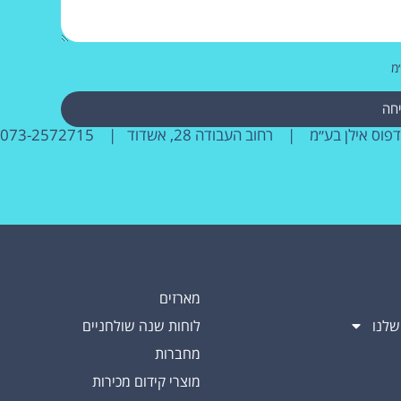
מ
חה
דפוס אילן בע״מ | רחוב העבודה 28, אשדוד |
073-2572715
מארזים
שלנו
לוחות שנה שולחניים
מחברות
מוצרי קידום מכירות