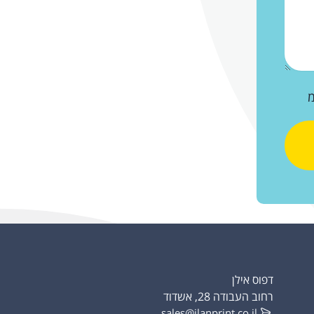
מ
דפוס אילן
רחוב העבודה 28, אשדוד
sales@ilanprint.co.il