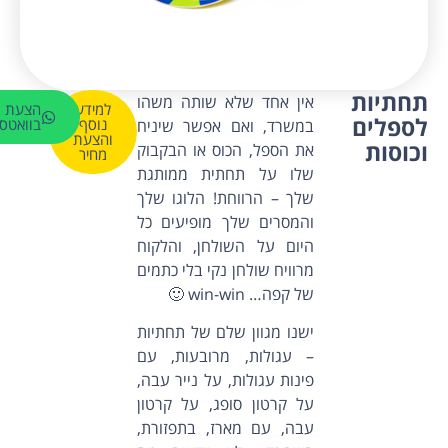
תחתיות
אין אחד שלא שותה משהו
למידע
הצעת מ
לספלים
נוסף
בוואטס
במשרד, ואם אפשר שיניח
והצעת
וכוסות
את הספל, הכוס או הבקבוק
מחיר
שלו על תחתית ממותגת
שלך – הרווחת! הלוגו שלך
והמסרים שלך מופיעים כל
היום על השולחן, והלקוח
מרוויח שולחן נקי בלי כתמים
של קפה… win-win 🙂
ישנו מגוון שלם של תחתיות
– עגולות, מרובעות, עם
פינות עגולות, על נייר עבה,
על קרטון סופג, על קרטון
עבה, עם מארז, בתפזורת,