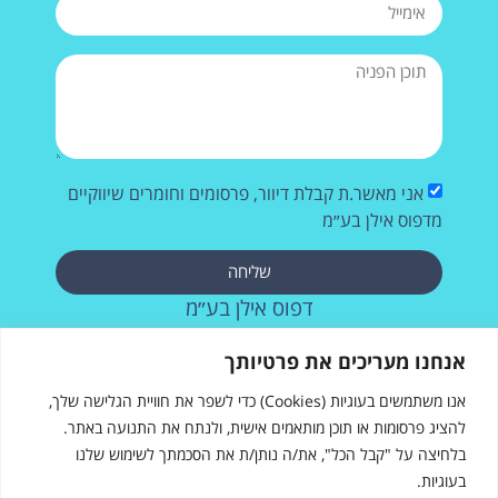
אני מאשר.ת קבלת דיוור, פרסומים וחומרים שיווקיים
מדפוס אילן בע״מ
שליחה
דפוס אילן בע״מ
רחוב העבודה 28, אשדוד
אנחנו מעריכים את פרטיותך
073-2572715
אנו משתמשים בעוגיות (Cookies) כדי לשפר את חוויית הגלישה שלך,
להציג פרסומות או תוכן מותאמים אישית, ולנתח את התנועה באתר.
בלחיצה על "קבל הכל", את/ה נותן/ת את הסכמתך לשימוש שלנו
בעוגיות.
דפוס אילן