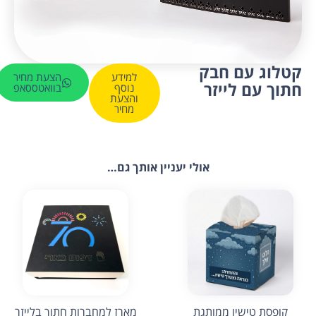
קטלוג עם חבק
למידע
הצעת מחיר
חתוך עם לייזר
נוסף
בוואטססאפ
והצעת
מחיר
אולי יעניין אותך גם…
קופסת טישיו ממותגת
מארז למחברות חתוך בלייזר