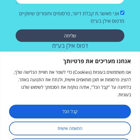
אני מאשר.ת קבלת דיוור, פרסומים וחומרים שיווקיים
מדפוס אילן בע״מ
שליחה
דפוס אילן בע״מ
רחוב העבודה 28, אשדוד
073-2572715
אנחנו מעריכים את פרטיותך
אנו משתמשים בעוגיות (Cookies) כדי לשפר את חוויית הגלישה שלך,
להציג פרסומות או תוכן מותאמים אישית, ולנתח את התנועה באתר.
בלחיצה על "קבל הכל", את/ה נותן/ת את הסכמתך לשימוש שלנו
בעוגיות.
דפוס אילן
רחוב העבודה 28, אשדוד
sales@ilanprint.co.il
קבל הכל
073-257-2715
התאמה אישית
שעות פעילות: א׳-ה׳, 8:00-17:00