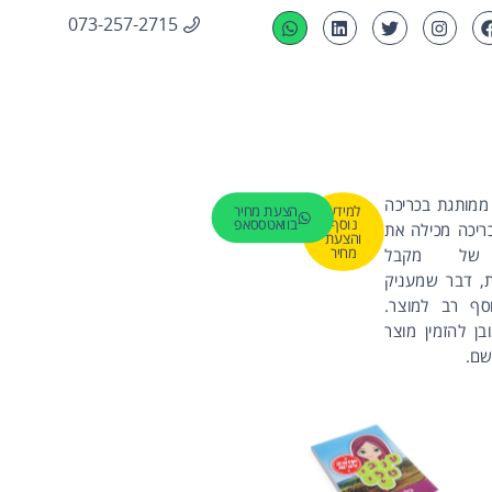
073-257-2715
מותגת בכריכה
למידע
הצעת מחיר
נוסף
בוואטססאפ
ריכה מכילה את
והצעת
מחיר
של מקבל
, דבר שמעניק
סף רב למוצר.
בן להזמין מוצר
שם.