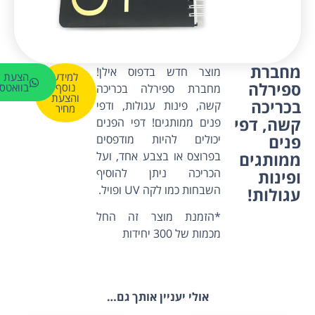
מחברת
מוצר חדש בדפוס אילן!
למידע
הצעת מ
ספירלה
נוסף
בוואטס
מחברת ספירלה בכריכה
והצעת
בכריכה
קשה, פינות עגולות, ודפי
מחיר
קשה, דפי
פנים ממותגים! דפי הפנים
פנים
יכולים להיות מודפסים
ממותגים
בפרוצס או בצבע אחד, ועל
הכריכה ניתן להוסיף
ופינות
השבחות כמו לקה UV ופויל.
עגולות!
*הזמנת מוצר זה החל
מכמות של 300 יחידות
אולי יעניין אותך גם…