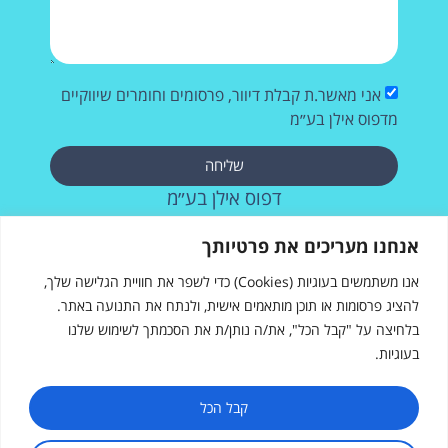
אני מאשר.ת קבלת דיוור, פרסומים וחומרים שיווקיים
מדפוס אילן בע״מ
שליחה
דפוס אילן בע״מ
רחוב העבודה 28, אשדוד
אנחנו מעריכים את פרטיותך
073-2572715
אנו משתמשים בעוגיות (Cookies) כדי לשפר את חוויית הגלישה שלך,
להציג פרסומות או תוכן מותאמים אישית, ולנתח את התנועה באתר.
בלחיצה על "קבל הכל", את/ה נותן/ת את הסכמתך לשימוש שלנו
בעוגיות.
דפוס אילן
רחוב העבודה 28, אשדוד
sales@ilanprint.co.il
קבל הכל
073-257-2715