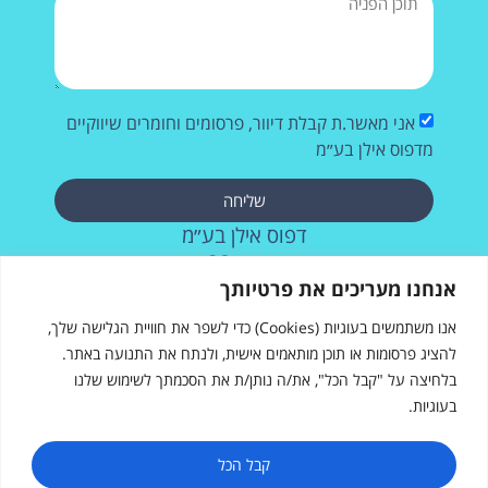
אני מאשר.ת קבלת דיוור, פרסומים וחומרים שיווקיים
מדפוס אילן בע״מ
שליחה
דפוס אילן בע״מ
רחוב העבודה 28, אשדוד
073-2572715
אנחנו מעריכים את פרטיותך
אנו משתמשים בעוגיות (Cookies) כדי לשפר את חוויית הגלישה שלך,
להציג פרסומות או תוכן מותאמים אישית, ולנתח את התנועה באתר.
בלחיצה על "קבל הכל", את/ה נותן/ת את הסכמתך לשימוש שלנו
בעוגיות.
דפוס אילן
רחוב העבודה 28, אשדוד
sales@ilanprint.co.il
קבל הכל