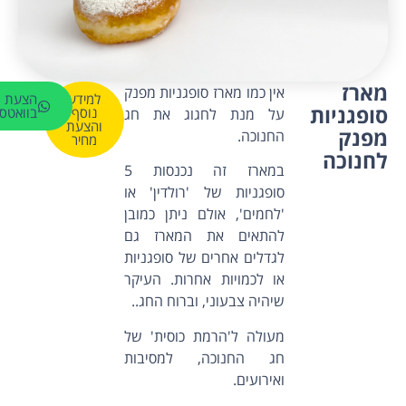
מארז
אין כמו מארז סופגניות מפנק
למידע
הצעת מ
סופגניות
נוסף
בוואטס
על מנת לחגוג את חג
והצעת
מפנק
החנוכה.
מחיר
לחנוכה
במארז זה נכנסות 5
סופגניות של 'רולדין' או
'לחמים', אולם ניתן כמובן
להתאים את המארז גם
לגדלים אחרים של סופגניות
או לכמויות אחרות. העיקר
שיהיה צבעוני, וברוח החג..
מעולה ל'הרמת כוסית' של
חג החנוכה, למסיבות
ואירועים.