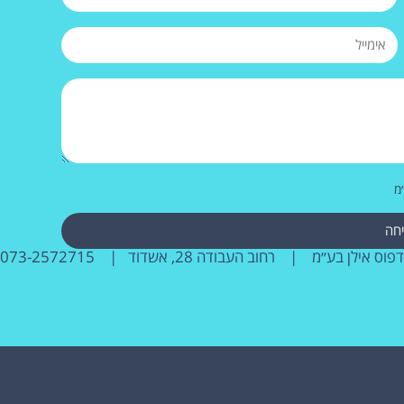
מ
חה
דפוס אילן בע״מ | רחוב העבודה 28, אשדוד |
073-2572715