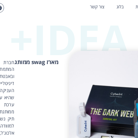
ת
בלוג
צור קשר
IDEA+
מארז swag ממותג
חבר
המתמ
ובאבטח
דיגיטלי
העניקה
שהיא ער
ערכת 
ממותגת.
תיק נשי
למזוודה,
אלכוג'