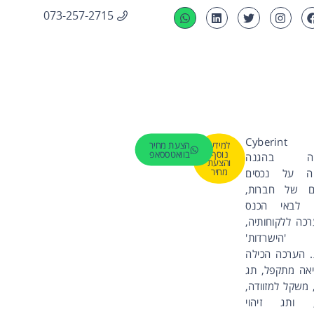
073-257-2715
ת
Cyberint
למידע
הצעת מחיר
נוסף
בוואטססאפ
חה בהגנה
והצעת
מחיר
ה על נכסים
ים של חברות,
 לבאי הכנס
כה ללקוחותיה,
'הישרדות'
 הערכה הכילה
אה מתקפל, תג
 משקל למזוודה,
ל, ותג זיהוי