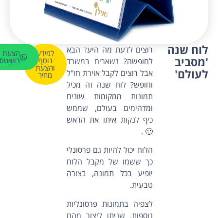
לוח שנה
רוצים לדעת מה היעד הבא
למידע
הצעת מ
'מסביב
נוסף
בוואטס
לחופשה? נשארים במשרד
והצעת
לעולם'
אבל רוצים לקבל אוירת חו"ל
מחיר
וחופש? לוח שנה זה מכיל
תמונות ממקומות שונים
ומדהימים בעולם, שממש
כיף לנקות איתו את הראש
🙂 .
הלוח יכול להיות גם פרסונלי
כך ששמו של מקבל הלוח
יופיע בכל תמונה, בצורה
טבעית.
לצפיה בתמונות פרסונליות
נוספות, שניתן ליצור מהם