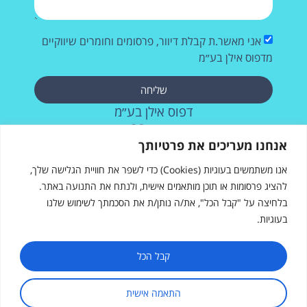
אני מאשר.ת קבלת דיוור, פרסומים וחומרים שיווקיים
מדפוס אילן בע״מ
שליחה
דפוס אילן בע״מ
רחוב העבודה 28, אשדוד
073-2572715
אנחנו מעריכים את פרטיותך
אנו משתמשים בעוגיות (Cookies) כדי לשפר את חוויית הגלישה שלך,
להציג פרסומות או תוכן מותאמים אישית, ולנתח את התנועה באתר.
בלחיצה על "קבל הכל", את/ה נותן/ת את הסכמתך לשימוש שלנו
בעוגיות.
דפוס אילן
רחוב העבודה 28, אשדוד
sales@ilanprint.co.il
קבל הכל
073-257-2715
התאמה אישית
שעות פעילות: א׳-ה׳, 8:00-17:00