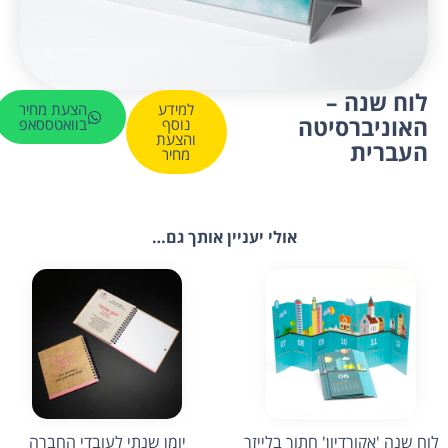
לוח שנה –
למידע
הצעת מחיר
האוניברסיטה
נוסף
בוואטססאפ
והצעת
העברית
מחיר
אולי יעניין אותך גם…
לוח שנה 'אקורדיון' חתוך בלייזר
יומן שנתי לעובדי החברה