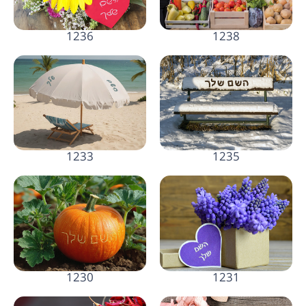
1236
1238
1233
1235
1230
1231