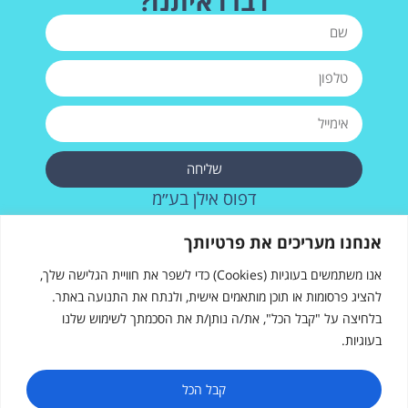
דברו איתנו?
שליחה
דפוס אילן בע״מ
רחוב העבודה 28, אשדוד
אנחנו מעריכים את פרטיותך
073-2572715
אנו משתמשים בעוגיות (Cookies) כדי לשפר את חוויית הגלישה שלך,
להציג פרסומות או תוכן מותאמים אישית, ולנתח את התנועה באתר.
בלחיצה על "קבל הכל", את/ה נותן/ת את הסכמתך לשימוש שלנו
בעוגיות.
דפוס אילן
רחוב העבודה 28, אשדוד
sales@ilanprint.co.il
קבל הכל