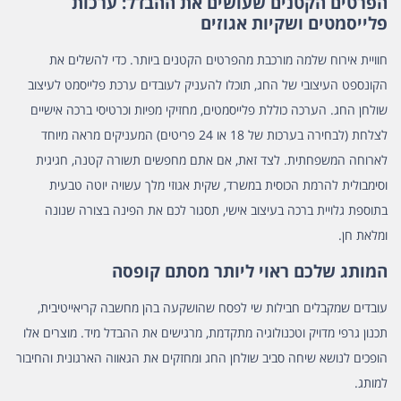
הפרטים הקטנים שעושים את ההבדל: ערכות
פלייסמטים ושקיות אגוזים
חוויית אירוח שלמה מורכבת מהפרטים הקטנים ביותר. כדי להשלים את
הקונספט העיצובי של החג, תוכלו להעניק לעובדים
ערכת פלייסמט לעיצוב
שולחן החג.
הערכה כוללת פלייסמטים, מחזיקי מפיות וכרטיסי ברכה אישיים
לצלחת (לבחירה בערכות של 18 או 24 פריטים) המעניקים מראה מיוחד
לארוחה המשפחתית. לצד זאת, אם אתם מחפשים תשורה קטנה, חגיגית
וסימבולית להרמת הכוסית במשרד,
שקית אגוזי מלך
עשויה יוטה טבעית
בתוספת גלויית ברכה בעיצוב אישי, תסגור לכם את הפינה בצורה שנונה
ומלאת חן.
המותג שלכם ראוי ליותר מסתם קופסה
עובדים שמקבלים חבילות שי לפסח שהושקעה בהן מחשבה קריאייטיבית,
תכנון גרפי מדויק וטכנולוגיה מתקדמת, מרגישים את ההבדל מיד. מוצרים אלו
הופכים לנושא שיחה סביב שולחן החג ומחזקים את הגאווה הארגונית והחיבור
למותג.