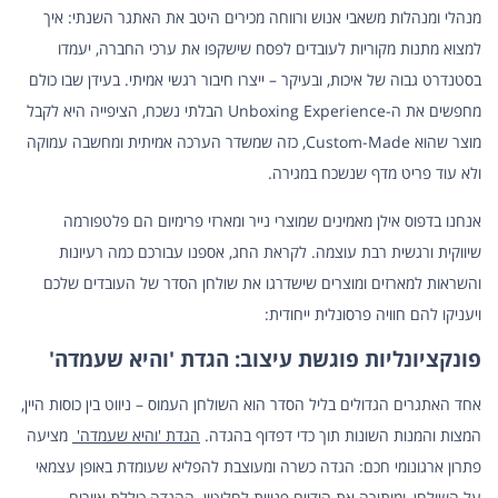
מנהלי ומנהלות משאבי אנוש ורווחה מכירים היטב את האתגר השנתי: איך
למצוא מתנות מקוריות לעובדים לפסח שישקפו את ערכי החברה, יעמדו
בסטנדרט גבוה של איכות, ובעיקר – ייצרו חיבור רגשי אמיתי. בעידן שבו כולם
מחפשים את ה-Unboxing Experience הבלתי נשכח, הציפייה היא לקבל
מוצר שהוא Custom-Made, כזה שמשדר הערכה אמיתית ומחשבה עמוקה
ולא עוד פריט מדף שנשכח במגירה.
אנחנו בדפוס אילן מאמינים שמוצרי נייר ומארזי פרימיום הם פלטפורמה
שיווקית ורגשית רבת עוצמה. לקראת החג, אספנו עבורכם כמה רעיונות
והשראות למארזים ומוצרים שישדרגו את שולחן הסדר של העובדים שלכם
ויעניקו להם חוויה פרסונלית ייחודית:
פונקציונליות פוגשת עיצוב: הגדת 'והיא שעמדה'
אחד האתגרים הגדולים בליל הסדר הוא השולחן העמוס – ניווט בין כוסות היין,
המצות והמנות השונות תוך כדי דפדוף בהגדה.
הגדת 'והיא שעמדה'
מציעה
פתרון ארגונומי חכם: הגדה כשרה ומעוצבת להפליא שעומדת באופן עצמאי
על השולחן, ומותירה את הידיים פנויות לחלוטין. ההגדה כוללת איורים