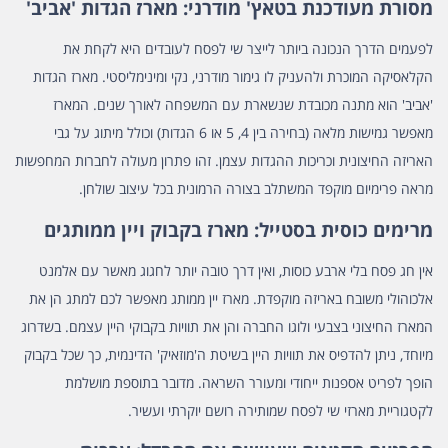
מסורת מעודכנת בטאץ' מודרני: מארז הגדות 'אביב'
לפעמים הדרך הנכונה ביותר לייצר שי לפסח לעובדים היא לקחת את
הקלאסיקה המוכרת ולהעניק לו גימור מודרני, נקי ומינימליסטי.
מארז הגדות
'אביב'
הוא מתנה מכובדת שנשארת עם המשפחה לאורך שנים. המארז
מאפשר גמישות מלאה (בחירה בין 4, 5 או 6 הגדות) וכולל מיתוג על גבי
האריזה החיצונית וכריכות ההגדות עצמן. זהו פתרון מעולה לחברות המחפשות
מראה פרימיום מוקפד המשתלב בצורה הרמונית בכל עיצוב שולחן.
מרימים כוסית בסטייל: מארז בקבוק ויין ממותגים
אין חג פסח בלי ארבע כוסות, ואין דרך טובה יותר לחגוג מאשר עם אלמנט
אלכוהולי משובח באריזה מוקפדת.
מארז יין ממותג
מאפשר לכם למתג הן את
המארז החיצוני בצבעי ולוגו החברה והן את תוויות בקבוקי היין עצמם. בשדרוג
מיוחד, ניתן להדפיס את תוויות היין בשיטת ה'מוזאיק' הדינמית, כך שכל בקבוק
הופך לפריט אספנות ייחודי ומעורר השראה. מדובר בתוספת מושלמת
לקטגוריית מארזי שי לפסח שמותירה רושם יוקרתי ועשיר.