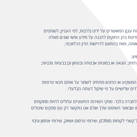
ענן) המאושרים על ידינו (לרבות, לפי העניין, לשותפים
דינות בהן החוקים להגנה על מידע אישי שונים מאלה
תה, וזאת בהתאם לדרישות הדין הרלוונטי;
וש;
ת, הונאה או בסוגיות אבטחה ובטחון וכן בבעיות טכניות;
 המשקיע או הרוכש מתחייב לשמור על אותם תנאי פרטיות
דדים שלישיים על פי שיקול דעתה הבלעדי.
לחברה בלבד. ספקי השירות החיצוניים עלולים להיות ממוקמים
זו שבאזור השיפוט שלך אולם אנו נתקשר רק עם ספקים שיכולים
להלן קטגוריות ספקי המשנה בהם אנו אשר עשויים לקבל גישה למידע אישי הנאסף דרך האתר: שירותי תשתית ותפעול האתר, מערכות ניהול קשרי לקוחות (CRM), שירותי פרסום ושיווק, שירותי אחסון וגיבוי