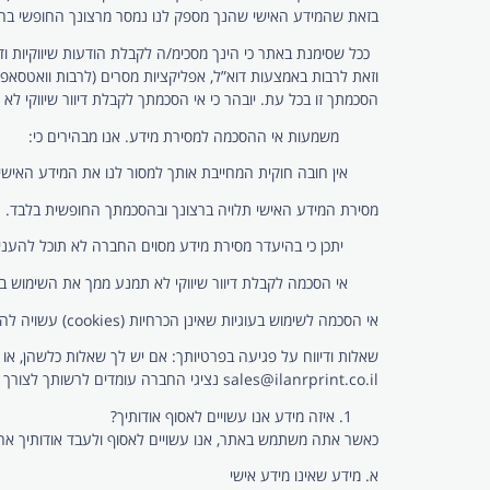
בזאת שהמידע האישי שהנך מספק לנו נמסר מרצונך החופשי בהתאם
הסכמתך זו בכל עת. יובהר כי אי הסכמתך לקבלת דיוור שיווקי ל
משמעות אי ההסכמה למסירת מידע. אנו מבהירים כי:
אין חובה חוקית המחייבת אותך למסור לנו את המידע האישי
מסירת המידע האישי תלויה ברצונך ובהסכמתך החופשית בלבד.
יתכן כי בהיעדר מסירת מידע מסוים החברה לא תוכל להעניק
אי הסכמה לקבלת דיוור שיווקי לא תמנע ממך את השימוש באתר
אי הסכמה לשימוש בעוגיות שאינן הכרחיות (cookies) עשויה להשפיע על חוויית השימוש באתר ועל התאמת התוכן המוצג לך, כמפורט להלן.
שאלות ודיווח על פגיעה בפרטיותך: אם יש לך שאלות כלשהן, או
sales@ilanrprint.co.il
נציגי החברה עומדים לרשותך לצורך כ
איזה מידע אנו עשויים לאסוף אודותיך?
כאשר אתה משתמש באתר, אנו עשויים לאסוף ולעבד אודותיך אחד 
א. מידע שאינו מידע אישי