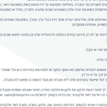
 פרסומיות באמצעות פניה אלינו באמצעים שונים שתציע החברה, במייל או באמצ
ומיים, איכותיים וממוקדים;
ות אך לא רק טירגוט קהלים בנכסים הדיגיטליים שלנו וכן במנועי חיפוש שונים בא
ן ישיר או עקיף;
 עלינו.
ומשמש למטרות שלשמן הוא נאסף במקור או המפורטות במדיניות זו או ככל שמותר לנו
לכך על פי כל דין.
 יכול שיישמר בשרתים שלנו ללא מגבלת זמן ונוכל לעשות בו שימוש ללא מגבלה.
ך זכויות לגשת ולבקש את תיקון או מחיקת המידע האישי שאנחנו אוספים ומעבדים ע
לנו הודעת דואר אלקטרוני עם פירוט בקשתך
לכתובתsales@ilanprint.co.il
ואנ
בקש כי יצורפו לבקשתך הפרטים הבאים: שם, טלפון, כתובת, כתובת דואר אלקטרוני והמ