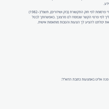
דע.
ככל שסימנת באתר כי הינך מסכימ/ה לקבלת הודעות שיווקיות ודברי פרסומת, אזי מובהר בזאת כי הסכמת לקבל מהחברה הודעות שיווקיות לרבות דברי פרסומת לפי חוק התקשורת (בזק ושידורים), תשמ”ב–1982)
שורת אחר. הודעות אלו ישלחו אליך לפי פרטי הקשר שנמסרו לנו מרצונך. באפשרותך לבטל
את יכולתנו להציע לך הצעות והטבות מותאמות אישית.
 פנה אלינו באמצעות כתובת הדוא”ל: