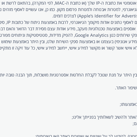
כאשר אתה משתמש באתר, אתה מספק לנו באופן אוטומטי את כתובת ה
וגרפי, למטרות אבטחה ולמטרות פרסום מקוון. כמו כן, אנו עשויים לאסוף מזהים נ
נים אודות מיקומך הגיאוגרפי, לרבות באמצעות ניתוח של כתובות IP, סימני GPS ומידע דומה אחר.
ו אוספים באמצעות טכנולוגיות מעקב, מידע אודות עצם מסירת דבר הדואר והאם דבר
ניתוחים מפורטים על התנהגותך באתר באופן כללי.
דע אנונימי) בעצמנו או באמצעות ספקי השירות שלנו, ובין היתר באמצעות שימוש בטכ
ובין היתר על מנת שנוכל לקבלת החלטות אסטרטגיות מושכלות, תוך הבנה טובה יות
שיפור האתר.
אמצעותו;
אתר ולהשיב לשאלותיך בפנייתך אלינו;
ם;
ני), להודיע לך על שינויים או שיפורים באתר ו/או בשירותים;