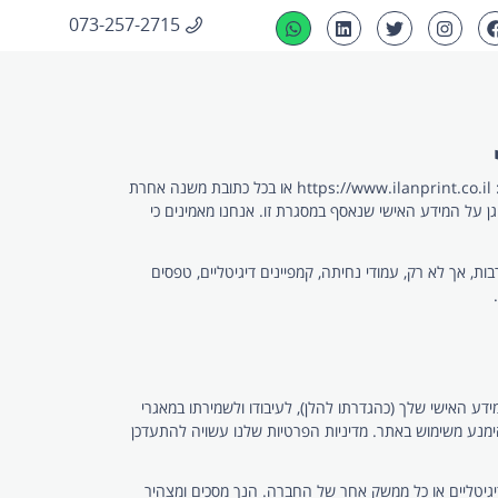
073-257-2715
דפוס אילן בע"מ (להלן, “החברה” או “אנחנו”), מכבדת את הפרטיות של המשתמשים (להלן: “המשתמש(ים)”, “אתם” או “אתה”) באתר שלנו בכתובת: https://www.ilanprint.co.il או בכל כתובת משנה אחרת
ן על המידע האישי שנאסף במסגרת זו. אנחנו מאמינים כי
, אך לא רק, עמודי נחיתה, קמפיינים דיגיטליים, טפסים
 האישי שלך (כהגדרתו להלן), לעיבודו ולשמירתו במאגרי
ימנע משימוש באתר. מדיניות הפרטיות שלנו עשויה להתעדכן
דיגיטליים או כל ממשק אחר של החברה. הנך מסכים ומצהיר