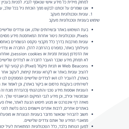
למחוק מיידית כל מידע אישי שנאסף לגביו. לפניות בעניין זה, אנא שלח דו
אנו שומרים על זכותנו לבקש ממך הוכחת גיל בכל שלב, על 
עוגיות וטכנולוגיות מעקב
שימוש בעוגיות וטכנולוגיות מעקב
,Pixels וטכנולוגיות ניטור אחרות המאחסנות מידע מסוים על המחשב או המכשיר שבאמצעותו אתה נכנס לאתר שלנו.
עוגיות מורכבות בדרך כלל מקבצי טקסט הנשמרים באחסון 
פעילותך באתר, כמפורט בהרחבה להלן. החברה או צדדים
לא תמחק מידע שכבר הועבר לחברה או לצדדים שלישיים מו
Web Beacons או תגי
להציב עוגיות באתר או לקרוא עוגיות קיימות, לעקוב אח
באתר), להעביר לנו ו/או לצדדים שלישיים המספקים לנ
לשירותינו בעקבות פרסום או ביקור באתר), וכן לאמוד את
העוגיות אוספות מידע טכני והתנהגותי (כהגדרת מונח ז
שבמכשיר וכיו”ב, וכן מידע לגבי המיקום הגיאוגרפי שלך
מאיזה דף אינטרנט או מנוע חיפוש הגעת לאתר, ואילו פע
באתרים אחרים, לרבות אתרים ויישומים בהם גלשת לפני ו
חשוב להבהיר שכאשר מדובר בעוגיות הנוצרות או מופעלו
ממאגרי המידע של אותם צדדים שלישיים.
למען הנוחות בלבד, כלל הטכנולוגיות המתוארות לעיל יכונו 