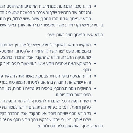
מידע טכני והתנהגותי:
מידע שנאסף אודות התנהגותך, אשר עשוי לכלול, בין היתר, תיעוד של פעילותך באתר, זרם הקשות (stream
ב. מידע אישי (קרי מידע אשר מאפשר לנו לזהות אותך באופן אישי,
מידע אישי הנאסף ממך באופן ישיר:
התקשרויות:
אנו נאסוף כל מידע אישי על אודותיך שתמסור
באמצעות טופס “צור קשר”), הדואר האלקטרוני, הוואטס
שמעניקה החברה, ומידע שהתקבל אצל החברה באמצעות שי
פרטי קשר:
אנו אוספים מידע אישי באמצעות טופס “צור ק
נוסף.
מידע הנאסף בדפי הנחיתה:
בנוסף, כאשר אתה משאיר פרט
והוא ישמש את החברה בהתאם למטרות המפורטות במדיניו
ממשקים נוספים:
בנוסף, טפסים דיגיטליים נוספים, כגו
המפורטות במדיניות זו.
רשימת תפוצה:
טלפון ודוא”ל. יתכן כי בעתיד משתמשים ידרשו למסור מידע
כל מידע נוסף שאתה מוסר ו/או מתקבל אצל החברה בקשר
שלנו איתך. נציין כי ייתכן שנבקש ממך מידע נוסף אם יה
מידע שנאסף באמצעות כלים טכנולוגיים: