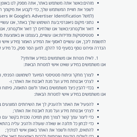
מזהים:
לשפר את חוויית המשתמש שלך, כדי לקבוע את מיקומך הגיא
(למשל Google’s Advertiser Identification או Apple’s Identifier for Advertisers) לצרכים דומים.
נתוני מיקום גיאוגרפי:
בעת השימוש שלך באתר, אנו עשויים לאסוף נתו
דואר אלקטרוני:
כאשר אנו שולחים לך דואר אלקטרוני, אנ
סטטיסטיקות ומדידות:
אנו עשויים, בעצמנו או באמצעות ספקי שירותים כגון Google Analytics, להפיק מדידות, סטטיסטיקות ו
לתשומת ליבך, אנו עשויים לאסוף את המידע האמור (מידע אישי ומי
הגדרה ופירוט נוסף בסעיף 10 להלן). למען הסר ספק, כל מידע לא אישי אשר קשור או מקושר למידע אישי, ייחשב למידע אישי, כל עוד זיקה זו מתקיימת.
לאילו מטרות אנו משתמשים במידע אודותיך?
אנו משתמשים ב
מידע שאינו אישי למטרות הבאות:
לצורך מחקר וניתוח סטטיסטי המיועד לשימושנו הפנימי, 
לצרכי אבטחת מידע ועל מנת לאבטח את האתר; ו-
בכדי להבין כיצד משתמשים באתר ולשם התאמה, פיתוח ו
אנו משתמשים ב
מידע אישי למטרות הבאות
:
להפעיל את האתר ולהעניק לך את השירותים המוצעים ב
לצרכי אבטחת מידע ועל מנת לאבטח את האתר;
כדי ליצור עמך קשר לצורך מתן תמיכה טכנית בקשר עם ה
כדי לבחון כל תלונה או שאלה שעולה ולהגיב עליה בהתא
להתאים, לפתח ולשפר את האתר באופן אישי לצרכיך;
כדי לשלוח הודעות שירותיות (לרבות באמצעות דואר אלקטרו