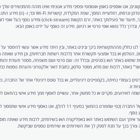
והגרסה של המכשיר שלך ומערכת ההפ
click-) ומידע נוסף בעל אופי דומה (להלן, ביחד: “מידע טכני והתנהגותי“).
 ובדרך כלל נושא אופי פרטי או רגיש). מידע זה נאסף על ידינו באופן הבא:
 לנו כחלק מההתקשרויות בינך ובינינו באתר, ובין היתר מידע אשר עשוי להימסר 
אפ, הטלפון או בכל אמצעי תקשורת אחר (לרבות רשתות חברתיות), וכן מידע שאת
מוש באתר ו/או בסניפים, ובכלל זה: שם פרטי ושם משפחה, מספר תעודת זהות ו
שר” באתר, לרבות שם מלא, מספר טלפון, כתובת דואר אלקטרוני והערות נוספות ככל
ים בעמודי נחיתה, בקמפיינים דיגיטליים, או בכל טופס דיגיטלי אחר של החברה,
ת זו.
ן הרשמה לאירועים, סקרים או כל ממשק אחר, עשויים לאסוף ממך מידע אישי בהתא
ככל שתבחר להצטרף לרשימת התפוצה של החברה (כפי שמפורט בהמשך בס
 נוסף.
 איתך ועם השימוש באתר ו/או באפליקציה ו/או בשירותים, לרבות מידע שאתה מו
יה צורך בכך על מנת לספק לך את השירותים או שירותים נוספים שביקשת.