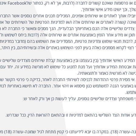
קישורים מסוימי
, וכך ישיגו מידע אישי אודותיך.
יובילו אותך לאתרים או שירותים אמינים, המכילים תכנים אחרים נוספים אשר החב
אינה קשורה לאתרים או שירותים אלה ו/או למדיניות הפרטיות של השירותים של את
ין צדדים שלישיים אלה הנם באחריותך הבלעדית. הנך מסכים ומאשר כי החברה לא תהא
וכן או מידע אחר הזמין באמצעות אתרים או שירותים אלה (לרבות ביחס לשימוש ולגי
רבות תנאי שימוש ומדיניות פרטיות, המסדירים את השימוש בהם (מדובר במדיניות פר
 רצוי לקרוא מסמכים כאלה בעיון לפני השימוש באתרים אלה ובשירותיהם, בין היתר,
דע האישי אודותיך (בין בעצמנו ובין באמצעות קבלת שירותים מצדדים שלישיים שהי
אבטחת המידע אודותיך ועל מנת למנוע כל שימוש לא מורשה במידע זה. יחד עם זאת
ישה לא מורשית כאמור ולתוצאותיה.
מסירת פרטי ההזדהות לכניסה לשירותי החברה לאחר, בדיקה כי פרטי הקשר שנמסר
אמצעי הגנה למשתמש כגון סיסמא או זיהוי אחר. החברה לא תישא באחריות לנזק 
שתמש.
משפחתך וצדדים שלישיים נוספים, עליך לעשות כן אך ורק לאחר ש:
 אודות הצד השלישי בהתאם למדיניות זו ובהתאם להוראות הדין, ככל שנדרש.
על מנת לה