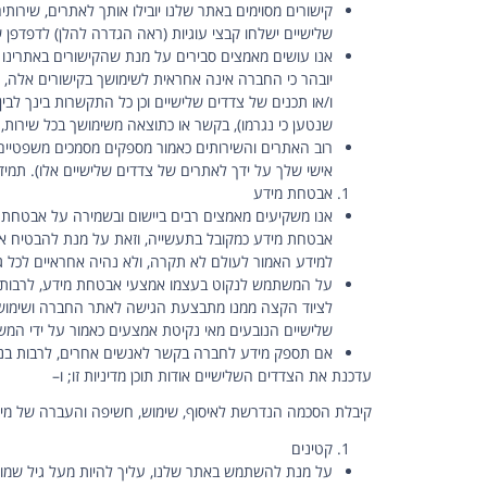
שלישיים ישלחו קבצי עוגיות (ראה הגדרה להלן) לדפדפן שלך
אנו עושים מאמצים סבירים על מנת שהקישורים באתרינו 
יובהר כי החברה אינה אחראית לשימושך בקישורים אלה, ו
ו/או תכנים של צדדים שלישיים וכן כל התקשרות בינך לב
שנטען כי נגרמו), בקשר או כתוצאה משימושך בכל שירות, ת
רוב האתרים והשירותים כאמור מספקים מסמכים משפטיים, ל
אישי שלך על ידך לאתרים של צדדים שלישיים אלו). תמיד
אבטחת מידע
אנו משקיעים מאמצים רבים ביישום ובשמירה על אבטחת המי
אבטחת מידע כמקובל בתעשייה, וזאת על מנת להבטיח את 
למידע האמור לעולם לא תקרה, ולא נהיה אחראיים לכל ג
על המשתמש לנקוט בעצמו אמצעי אבטחת מידע, לרבות אי 
לציוד הקצה ממנו מתבצעת הגישה לאתר החברה ושימוש ב
שלישיים הנובעים מאי נקיטת אמצעים כאמור על ידי המ
אם תספק מידע לחברה בקשר לאנשים אחרים, לרבות בני 
עדכנת את הצדדים השלישיים אודות תוכן מדיניות זו; ו–
קיבלת הסכמה הנדרשת לאיסוף, שימוש, חשיפה והעברה של מידע
קטינים