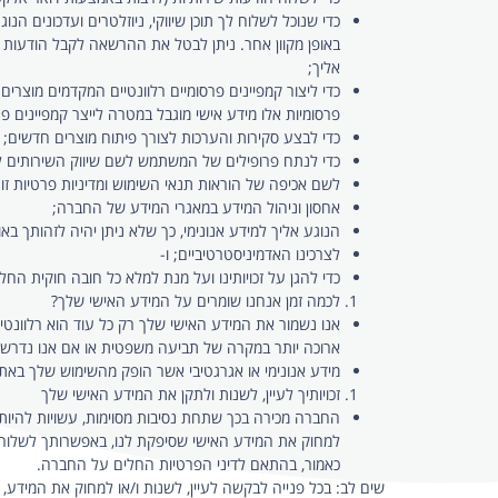
באופן מקוון אחר. ניתן לבטל את ההרשאה לקבל הודעות
אליך;
פרסומיות אלו מידע אישי מוגבל במטרה לייצר קמפיינים פרס
כדי לבצע סקירות והערכות לצורך פיתוח מוצרים חדשים;
כדי לנתח פרופילים של המשתמש לשם שיווק השירותים לרב
לשם אכיפה של הוראות תנאי השימוש ומדיניות פרטיות זו;
אחסון וניהול המידע במאגרי המידע של החברה;
הנוגע אליך למידע אנונימי, כך שלא ניתן יהיה לזהותך באופ
לצרכינו האדמיניסטרטיביים; ו-
כדי להגן על זכויותינו ועל מנת למלא כל חובה חוקית החלה
לכמה זמן אנחנו שומרים על המידע האישי שלך?
אנו נשמור את המידע האישי שלך רק כל עוד הוא רלוונטי 
ארוכה יותר במקרה של תביעה משפטית או אם אנו נדרשים 
מידע אנונימי או אגרגטיבי אשר הופק מהשימוש שלך באתר
זכויותיך לעיין, לשנות ולתקן את המידע האישי שלך
החברה מכירה בכך שתחת נסיבות מסוימות, עשויות להיות ל
למחוק את המידע האישי שסיפקת לנו, באפשרותך לשלוח 
כאמור, בהתאם לדיני הפרטיות החלים על החברה.
שים לב: בכל פנייה לבקשה לעיין, לשנות ו/או למחוק את המידע, נ