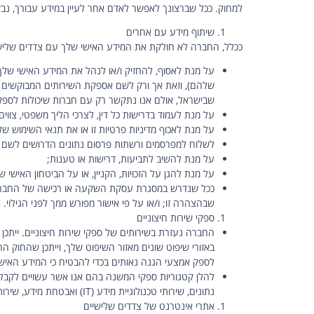
למחוק. ככל שברצונך לאפשר לאדם אחר לעיין במידע עבורך, נבקש 
שיתוף מידע עם אחרים
ככלל, החברה לא חולקת את המידע האישי שלך עם צדדים שלישיי
על מנת לאסוף, להחזיק ו/או לנהל את המידע האישי שלך בא
שלהם), וזאת אך ורק לשם אספקת השירותים המבוקשים על
שבישראל, אולם אנו נתקשר רק עם חברות שיכולות לספק 
על מנת לעמוד בדרישות כל דין, לצרכי הליך משפטי, צווים
על מנת לאכוף מדיניות פרטיות זו או את תנאי השימוש ש
לשלוח למפרסמים ורשתות פרסום נתונים הדרושים לשם יציר
על מנת להשיב לתביעות, דרישות או טענות;
על מנת להגן על הזכויות, הקניין, או על הביטחון האישי
ככל שנדרש במסגרת עסקת השקעה או רכישה של החברה, למ
שבהצהרה זו; ו/או על פי אישור מפורש ממך לפני הגילוי
ספקי שירות חיצוניים
החברה נעזרת בשירותים של ספקי שירות חיצוניים. ייתכן
באזורי שיפוט שונים מאזור השיפוט שלך, וייתכן שהחוק 
לספק אמצעי הגנה נאותים בכדי להבטיח כי המידע האישי 
נתונים, שירותי טכנולוגיית מידע (IT) ואבטחת מידע, שירותי ניתוח נתונים, ושירותי תמיכה טכנית.
אתרי אינטרנט של צדדים שלישיים