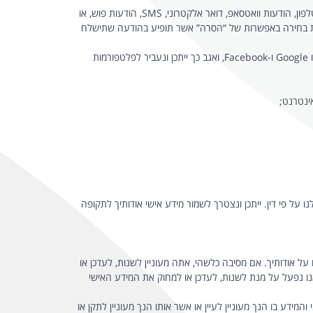
כדי שנוכל לשלוח לך תוכן שיווקי, ניוזלטרים ועדכונים הנוגעים למוצרים של החברה, פעילויות המוצעות על ידה וכיוצא בזאת באמצעות דואר, טלפון, הודעות וואטסאפ, דואר אלקטרוני, SMS, הודעות פוש, או
עות בחירה באפשרות של “הסרה” אשר תופיע בהודעה שתישלח
כדי ליצור קמפיינים פרסומיים רלוונטיים המקדמים מוצרים ושירותים שלנו, שלדעתנו יעניינו אותך ויהיו בעלי ערך עבורך, באמצעות שותפים כמו Google ו-Facebook, ואגב כך ייתכן ונעביר לפלטפורמות
ינטרנט;
 על פי דין. ייתכן ונצטרך לשמור מידע אישי אודותיך לתקופה
ל אודותיך. אם מסיבה כלשהי, אתה מעוניין לשנות, לעדכן או
ו נפעל על מנת לשנות, לעדכן או למחוק את המידע האישי
ידע בו הנך מעוניין לעיין או אשר אותו הנך מעוניין לתקן או