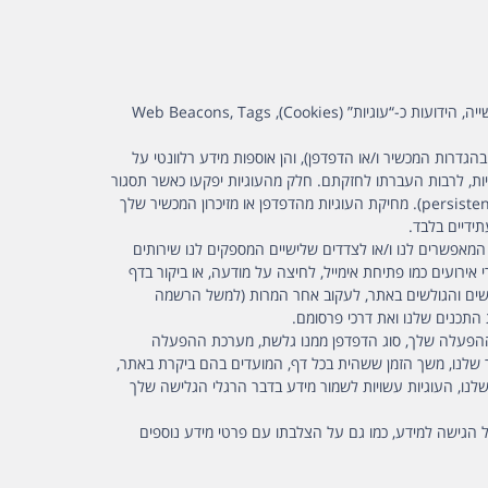
בעת השימוש באתר ובשירותים שלנו, אנו וצדדים שלישיים המספקים לנו שירותים עשויים להשתמש בטכנולוגיות איסוף מידע המקובלות בתעשייה, הידועות כ-“עוגיות” (Cookies), Web Beacons, Tags
גדרות המכשיר ו/או הדפדפן), והן אוספות מידע רלוונטי על
ת, לרבות העברתו לחזקתם. חלק מהעוגיות יפקעו כאשר תסגור
את הדפדפן (עוגיות זמניות או session cookies), ואחרות נשמרות על המכשיר שלך לתקופות זמן ארוכות יותר (עוגיות קבועות או persistent cookies). מחיקת העוגיות מהדפדפן או מזיכרון המכשיר שלך
ידיים בלבד.
ים מעת לעת, המאפשרים לנו ו/או לצדדים שלישיים המספקים לנו שירותים
ירועים כמו פתיחת אימייל, לחיצה על מודעה, או ביקור בדף
משים והגולשים באתר, לעקוב אחר המרות (למשל הרשמה
 התכנים שלנו ואת דרכי פרסומם.
כת ההפעלה שלך, סוג הדפדפן ממנו גלשת, מערכת ההפעלה
תר שלנו, משך הזמן ששהית בכל דף, המועדים בהם ביקרת באתר,
שלנו, העוגיות עשויות לשמור מידע בדבר הרגלי הגלישה שלך
 הגישה למידע, כמו גם על הצלבתו עם פרטי מידע נוספים