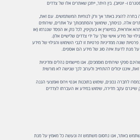
ם באתר שלנו יובילו אותך לאתרים, שירותים או פרסומות שאינם קשורים לחברה (לרבות, אך לא רק, כפתור שלFacebook אינסטגרם ו- יוטיוב). בין היתר, ייתכן שאתרים אלו של צדדים
רה בחרה להציג באתר אך ורק לנוחיות המשתמשים. עם זאת,
רים אלה. כניסתך, שימושך והסתמכותך על אתרים, שירותים
 אחראית, במישרין או בעקיפין, לכל נזק או הפסד שנגרמו (או
לוי של מידע אישי שלך על ידי צדדים שלישיים אלו).
טיות שונה ממדיניות פרטיות זו לגבי השימוש והגילוי של מידע
 על מנת לדעת איזה סוג של מידע הם אוספים.
נם ספקי שירותים מוסמכים). אנו מיישמים נהלים ומדיניות
, איננו יכולים להתחייב ולערוב לכך שגישה לא מורשית
ו לחברה נכונים, שימוש בתוכנות אנטי וירוס ואמצעי הגנה
שייגרם עקב חדירה, שימוש במידע או העברתו לצדדים
שתמש באתר שלנו, עליך להיות מעל גיל שמונה-עשרה (18). במקרה בו יובא לידיעתנו כי קטין מתחת לגיל שמונה-עשרה (18) משתמש באתר, אנו נחסום משתמש זה ונעשה כל מאמץ על מנת