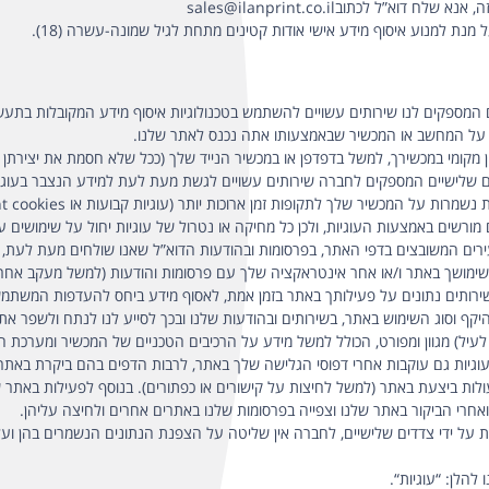
א”ל לכתובsales@ilanprint.co.il
מנת למנוע איסוף מידע אישי אודות קטינים מתחת לגיל שמונה-עשרה (18).
מקומי במכשירך, למשל בדפדפן או במכשיר הנייד שלך (ככל שלא חסמת את יצירתן בה
 שלישיים המספקים לחברה שירותים עשויים לגשת מעת לעת למידע הנצבר בעוגיו
רשים באמצעות העוגיות, ולכן כל מחיקה או נטרול של עוגיות יחול על שימושים עת
ות פיקסל (Pixel) הן קטעי קוד זעירים המשובצים בדפי האתר, בפרסומות ובהודעות הדוא”ל שאנו שולח
ר שימושך באתר ו/או אחר אינטראקציה שלך עם פרסומות והודעות (למשל מעקב אחרי א
ו שירותים נתונים על פעילותך באתר בזמן אמת, לאסוף מידע ביחס להעדפות המשת
 היקף וסוג השימוש באתר, בשירותים ובהודעות שלנו ובכך לסייע לנו לנתח ולשפר את
ה לעיל) מגוון ומפורט, הכולל למשל מידע על הרכיבים הטכניים של המכשיר ומער
. העוגיות גם עוקבות אחרי דפוסי הגלישה שלך באתר, לרבות הדפים בהם ביקרת בא
ולות ביצעת באתר (למשל לחיצות על קישורים או כפתורים). בנוסף לפעילות באתר 
אחרי הביקור באתר שלנו וצפייה בפרסומות שלנו באתרים אחרים ולחיצה עליהן.
ת על ידי צדדים שלישיים, לחברה אין שליטה על הצפנת הנתונים הנשמרים בהן ועל
להלן: “עוגיות“.