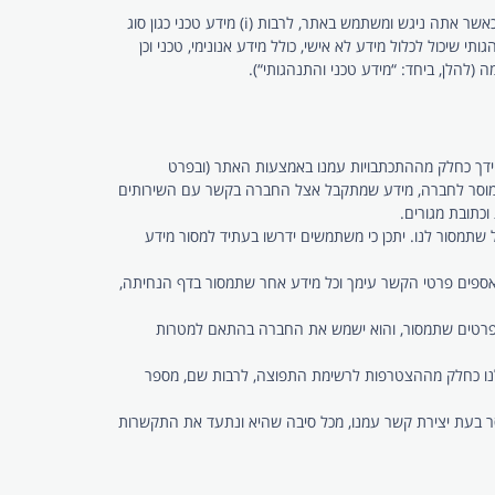
כמו מרבית האתרים והשירותים המקוונים, אנו אוספים באופן אוטומטי ופסיבי מידע אנונימי ואינו מזהה מהמכשירים שלך כאשר אתה ניגש ומשתמש באתר, לרבות (i) מידע טכני כגון סוג
עלה שלו, סוג הדפדפן וגרסתו, רזולוציית המסך, שפת המקלדת, קישוריות Wi-Fi וכו’; ו- (ii) מידע התנהגותי שיכול לכלול מידע לא אישי, כולל מידע אנונימי, טכני וכן
על ידך כחלק מההתכתבויות עמנו באמצעות האתר (ובפרט
ה מוסר לחברה, מידע שמתקבל אצל החברה בקשר עם השירותים
כתובת מגורים.
 שתמסור לנו. יתכן כי משתמשים ידרשו בעתיד למסור מידע
 נאספים פרטי הקשר עימך וכל מידע אחר שתמסור בדף הנחיתה,
ם לפרטים שתמסור, והוא ישמש את החברה בהתאם למטרות
עיף 11 להלן), אנו נאסוף מידע אישי שתמסור לנו כחלק מההצטרפות לרשימת התפוצה, לרבות שם, מספר
סר בעת יצירת קשר עמנו, מכל סיבה שהיא ונתעד את התקשרות