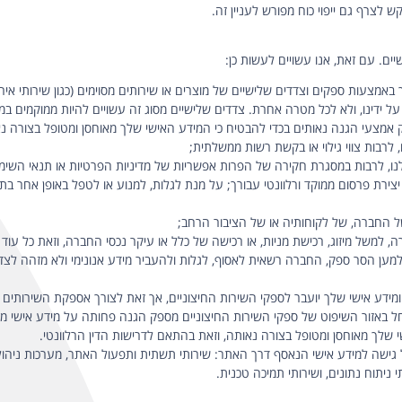
לצרף גם ייפוי כוח מפורש לעניין זה.
ם. עם זאת, אנו עשויים לעשות כן:
מצעות ספקים וצדדים שלישיים של מוצרים או שירותים מסוימים (כגון שירותי אירוח 
 ידינו, ולא לכל מטרה אחרת. צדדים שלישיים מסוג זה עשויים להיות ממוקמים במ
אמצעי הגנה נאותים בכדי להבטיח כי המידע האישי שלך מאוחסן ומטופל בצורה נאו
, לרבות צווי גילוי או בקשת רשות ממשלתית;
לנו, לרבות במסגרת חקירה של הפרות אפשריות של מדיניות הפרטיות או תנאי השימ
ת פרסום ממוקד ורלוונטי עבורך; על מנת לגלות, למנוע או לטפל באופן אחר בתרמי
 של החברה, של לקוחותיה או של הציבור הרחב;
של מיזוג, רכישת מניות, או רכישה של כלל או עיקר נכסי החברה, וזאת כל עוד
. למען הסר ספק, החברה רשאית לאסוף, לגלות ולהעביר מידע אנונימי ולא מזהה לצ
 ומידע אישי שלך יועבר לספקי השירות החיצוניים, אך זאת לצורך אספקת השירותים 
החל באזור השיפוט של ספקי השירות החיצוניים מספק הגנה פחותה על מידע אישי מ
שלך מאוחסן ומטופל בצורה נאותה, וזאת בהתאם לדרישות הדין הרלוונטי.