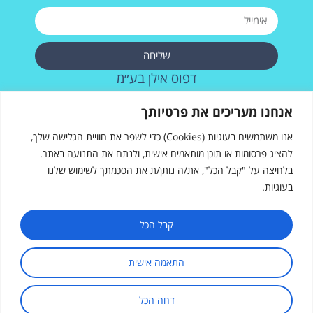
שליחה
דפוס אילן בע״מ
רחוב העבודה 28, אשדוד
אנחנו מעריכים את פרטיותך
073-2572715
אנו משתמשים בעוגיות (Cookies) כדי לשפר את חוויית הגלישה שלך,
להציג פרסומות או תוכן מותאמים אישית, ולנתח את התנועה באתר.
בלחיצה על "קבל הכל", את/ה נותן/ת את הסכמתך לשימוש שלנו
בעוגיות.
דפוס אילן
רחוב העבודה 28, אשדוד
sales@ilanprint.co.il
קבל הכל
073-257-2715
התאמה אישית
שעות פעילות: א׳-ה׳, 8:00-17:00
דחה הכל