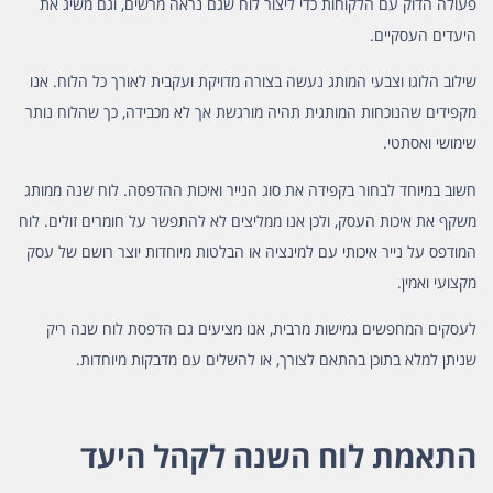
פעולה הדוק עם הלקוחות כדי ליצור לוח שגם נראה מרשים, וגם משיג את
היעדים העסקיים.
שילוב הלוגו וצבעי המותג נעשה בצורה מדויקת ועקבית לאורך כל הלוח. אנו
מקפידים שהנוכחות המותגית תהיה מורגשת אך לא מכבידה, כך שהלוח נותר
שימושי ואסתטי.
חשוב במיוחד לבחור בקפידה את סוג הנייר ואיכות ההדפסה. לוח שנה ממותג
משקף את איכות העסק, ולכן אנו ממליצים לא להתפשר על חומרים זולים. לוח
המודפס על נייר איכותי עם למינציה או הבלטות מיוחדות יוצר רושם של עסק
מקצועי ואמין.
לעסקים המחפשים גמישות מרבית, אנו מציעים גם הדפסת לוח שנה ריק
שניתן למלא בתוכן בהתאם לצורך, או להשלים עם מדבקות מיוחדות.
התאמת לוח השנה לקהל היעד