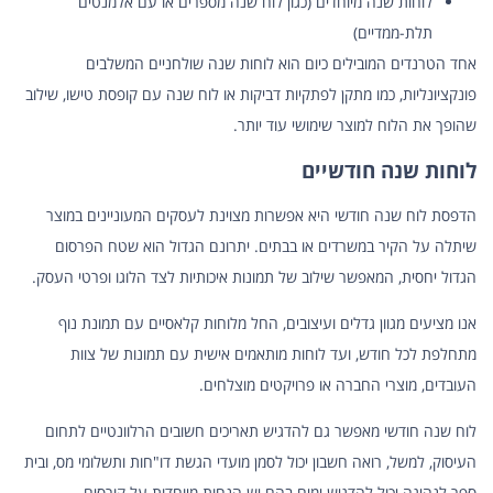
לוחות שנה מיוחדים (כגון לוח שנה מספרים או עם אלמנטים
תלת-ממדיים)
אחד הטרנדים המובילים כיום הוא לוחות שנה שולחניים המשלבים
פונקציונליות, כמו מתקן לפתקיות דביקות או
לוח שנה עם קופסת טישו
, שילוב
שהופך את הלוח למוצר שימושי עוד יותר.
לוחות שנה חודשיים
הדפסת לוח שנה חודשי היא אפשרות מצוינת לעסקים המעוניינים במוצר
שיתלה על הקיר במשרדים או בבתים. יתרונם הגדול הוא שטח הפרסום
הגדול יחסית, המאפשר שילוב של תמונות איכותיות לצד הלוגו ופרטי העסק.
אנו מציעים מגוון גדלים ועיצובים, החל מלוחות קלאסיים עם תמונת נוף
מתחלפת לכל חודש, ועד לוחות מותאמים אישית עם תמונות של צוות
העובדים, מוצרי החברה או פרויקטים מוצלחים.
לוח שנה חודשי מאפשר גם להדגיש תאריכים חשובים הרלוונטיים לתחום
העיסוק, למשל, רואה חשבון יכול לסמן מועדי הגשת דו"חות ותשלומי מס, ובית
ספר לנהיגה יכול להדגיש ימים בהם יש הנחות מיוחדות על קורסים.