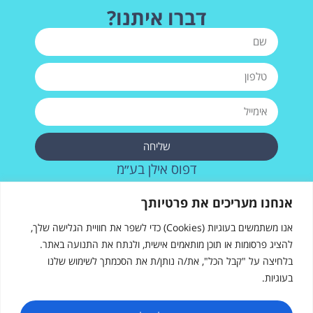
דברו איתנו?
שליחה
דפוס אילן בע״מ
רחוב העבודה 28, אשדוד
אנחנו מעריכים את פרטיותך
073-2572715
אנו משתמשים בעוגיות (Cookies) כדי לשפר את חוויית הגלישה שלך,
להציג פרסומות או תוכן מותאמים אישית, ולנתח את התנועה באתר.
בלחיצה על "קבל הכל", את/ה נותן/ת את הסכמתך לשימוש שלנו
בעוגיות.
דפוס אילן
רחוב העבודה 28, אשדוד
sales@ilanprint.co.il