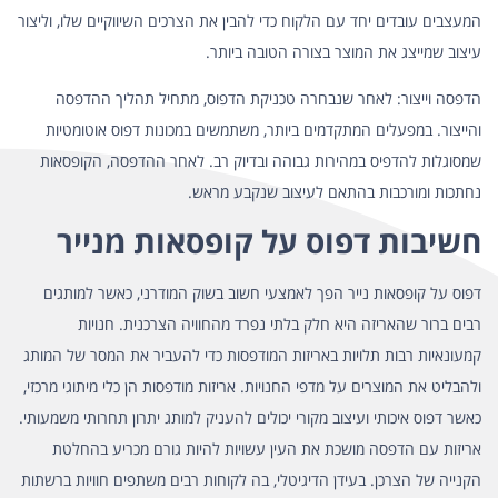
המעצבים עובדים יחד עם הלקוח כדי להבין את הצרכים השיווקיים שלו, וליצור
עיצוב שמייצג את המוצר בצורה הטובה ביותר.
הדפסה וייצור: לאחר שנבחרה טכניקת הדפוס, מתחיל תהליך ההדפסה
והייצור. במפעלים המתקדמים ביותר, משתמשים במכונות דפוס אוטומטיות
שמסוגלות להדפיס במהירות גבוהה ובדיוק רב. לאחר ההדפסה, הקופסאות
נחתכות ומורכבות בהתאם לעיצוב שנקבע מראש.
חשיבות דפוס על קופסאות מנייר
דפוס על קופסאות נייר הפך לאמצעי חשוב בשוק המודרני, כאשר למותגים
רבים ברור שהאריזה היא חלק בלתי נפרד מהחוויה הצרכנית. חנויות
קמעונאיות רבות תלויות באריזות המודפסות כדי להעביר את המסר של המותג
ולהבליט את המוצרים על מדפי החנויות. אריזות מודפסות הן כלי מיתוגי מרכזי,
כאשר דפוס איכותי ועיצוב מקורי יכולים להעניק למותג יתרון תחרותי משמעותי.
אריזות עם הדפסה מושכת את העין עשויות להיות גורם מכריע בהחלטת
הקנייה של הצרכן. בעידן הדיגיטלי, בה לקוחות רבים משתפים חוויות ברשתות